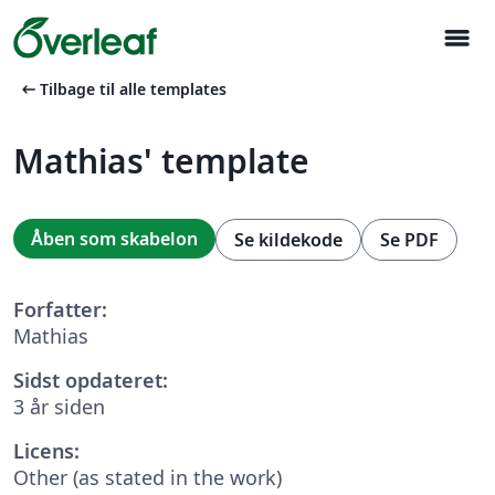
menu
arrow_left_alt
Tilbage til alle templates
Mathias' template
Åben som skabelon
Se kildekode
Se PDF
Forfatter:
Mathias
Sidst opdateret:
3 år siden
Licens:
Other (as stated in the work)